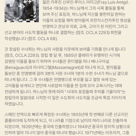
젊은 카푸친 신부인 루이스 아미고(Fray Luis Amigó.
1854-1934)는 하느님께서 그의 사목 활동을 통해
보여 주신 표징과, 하느님께 자신을 봉헌하길 원하는
이들의 요청을 쾌히 받아들여 프란치스칸­카푸친 영성을
반영하고 관상과 의료, 교육, 고아가 된 어린이 그리고
선교 분야의 사도적 활동을 하나로 결합하는 (참조. OCLA 2293) 회헌을
작성했습니다 (참조. OCLA 68).
갓 창설된 수녀회는 하느님의 사랑을 이웃에게 보여줄 기회를 만나게 됩니다
(참조, OCLA 2293). 창립 몇 달 후, 1885년 콜레라가 유행하던 시기에
감염된 이들을 돌보기 위하여 수녀들은 몬티엘을 떠나 베나구아실
(Benaguacil)과 마사마그렐(Massamagrell)로 떠나게 되고, 환자들을
돌보던 중 전염병에 걸려 3분의 서원 수녀와 1분의 수련 수녀가 하느님 곁으로
떠나게 됩니다. 그 후 수녀들은 전염병으로 부모를 잃고 절망 속에 있는
고아들을 보게되고 연민에 사로잡혀 이들을 한 집에 모아 교육시키는 데에
전념하게 됩니다. 하느님의 뜻에 따라 “시대의 표징들에 주의를 기울이라”는
창립자의 말씀대로 시작한 이 일은 수도회의 사도직을 조금씩 특징 지어지게
하였습니다.
스페인 전역으로 빠르게 확장된 수녀회는 1905년에 첫 번째로 다른 선교지인
콜롬비아에 도착하게 되고, 이 나라를 기점으로 남미의 여러 나라로 진출하게
되었으며, 1929년에는 중국에 진출하였으나 1949년 중국의 정치적 상황으로
인하여 얼마 지나지 않아 중국을 떠나야 했습니다. 1971년에는 아프리카, 그중