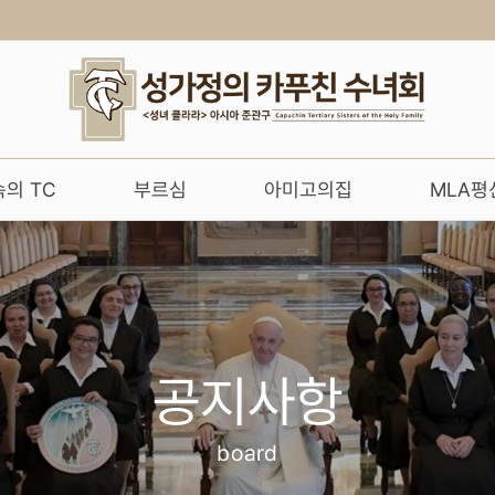
의 TC
부르심
아미고의집
MLA평
공지사항
board