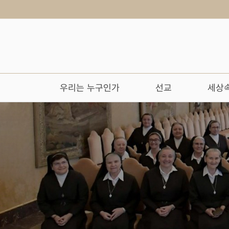
우리는 누구인가
선교
세상속
작성자
댓글
조회
작성일