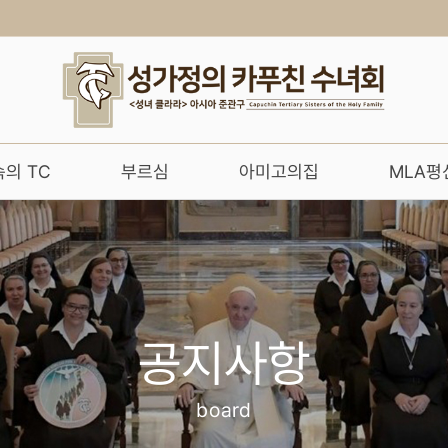
의 TC
부르심
아미고의집
MLA평
공지사항
board