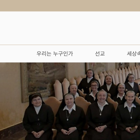
우리는 누구인가
선교
세상속
작성자
댓글
조회
작성일