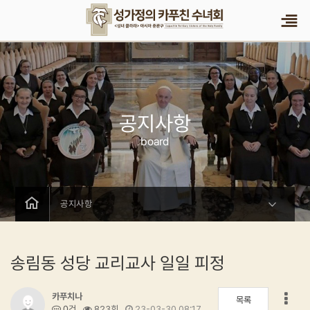
작성자
댓글
조회
작성일
공지사항
board
공지사항
송림동 성당 교리교사 일일 피정
게시판 리스트 옵션
카푸치나
목록
0건
823회
23-03-30 08:17