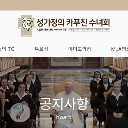
의 TC
부르심
아미고의집
MLA평
공지사항
board