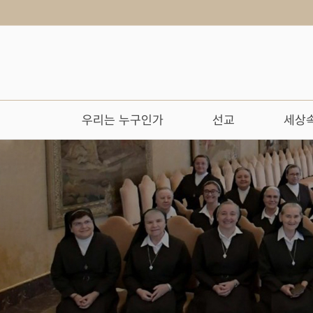
우리는 누구인가
선교
세상속
작성자
댓글
조회
작성일